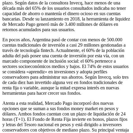
plazo. Según datos de la consultora Invecq, hace menos de una
década más del 65% de los usuarios consultados indicaba no tener
capacidad de ahorro o mantenía el dinero ocioso en sus cuentas
bancarias. Desde su lanzamiento en 2018, la herramienta de liquidez
de Mercado Pago generó más de 3.400 millones de dólares en
retornos acumulados para sus usuarios.
En pocos años, Argentina pasó de contar con menos de 500.000
cuentas tradicionales de inversión a casi 29 millones gestionadas a
través de tecnología fintech. Actualmente, el 60% de la población
adulta del país posee una cuenta de inversión por esta vía, con un
marcado componente de inclusión social: el 60% pertenece a
sectores socioeconómicos medios y bajos. El 74% de estos usuarios
se considera «aprendiz» en inversiones y adopta perfiles
conservadores para administrar sus ahorros. Según Invecq, solo tres
de cada diez han invertido alguna vez en fondos tradicionales de
renta fija o variable, aunque la mitad expresa interés en nuevas
herramientas para hacer crecer sus fondos.
Atenta a esta realidad, Mercado Pago incorporó dos nuevas
opciones que se suman a sus fondos money market en pesos y
dólares. Ambos fondos cuentan con un plazo de liquidación de 24
horas (T+1). El Fondo de Renta Fija invierte en bonos, plazos fijos
y letras del Tesoro nacional en pesos y está dirigido a inversores
conservadores con objetivos de mediano plazo. Su principal ventaja