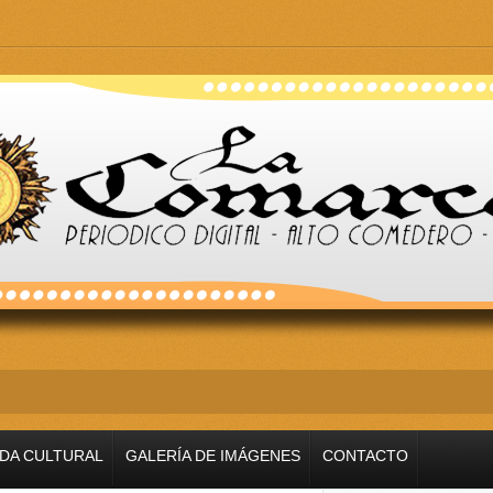
 pibe Jaime brilla en Peñarol de Montevideo: «¿Nos dier
DA CULTURAL
GALERÍA DE IMÁGENES
CONTACTO
 de la crisis con Argentina y a su «política exterior ideo