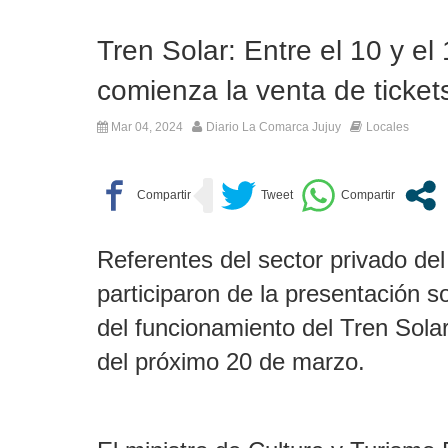
Camilota presentó a su nueva no
Tren Solar: Entre el 10 y e
Escala el conflicto universitario: los rector
Dolor en Chubu
comienza la venta de ticket
Mar 04, 2024
Diario La Comarca Jujuy
Locales
Referentes del sector privado del
participaron de la presentación 
del funcionamiento del Tren Solar
del próximo 20 de marzo.