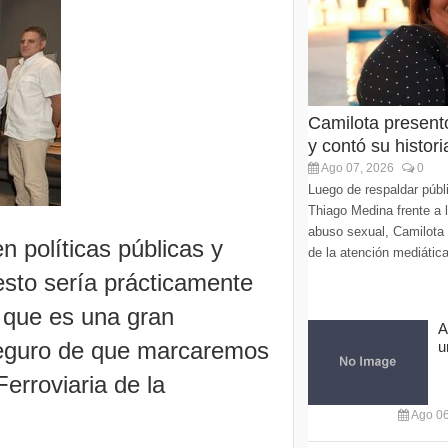
Camilota present
y contó su histori
Ago 07, 2026
0
Luego de respaldar púb
Thiago Medina frente a 
abuso sexual, Camilota v
 políticas públicas y
de la atención mediática
esto sería prácticamente
o que es una gran
A
seguro de que marcaremos
u
Ferroviaria de la
Ago 06