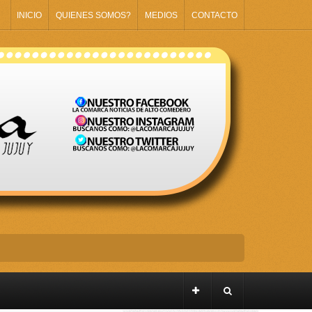
INICIO
QUIENES SOMOS?
MEDIOS
CONTACTO
on a Messi?»
logizada y de confrontación»