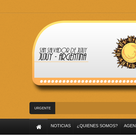
URGENTE
River lo descartó y el
NOTICIAS
¿QUIENES SOMOS?
AGEN
Flávio Bolsonaro culpó a Lula da Silva