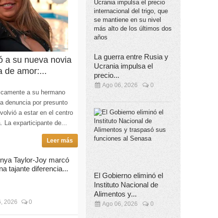
La guerra entre Rusia y
ó a su nueva novia
Ucrania impulsa el
a de amor:...
precio...
Ago 06, 2026
0
licamente a su hermano
la denuncia por presunto
olvió a estar en el centro
. La exparticipante de...
Leer más
nya Taylor-Joy marcó
na tajante diferencia...
El Gobierno eliminó el
Instituto Nacional de
Alimentos y...
, 2026
0
Ago 06, 2026
0