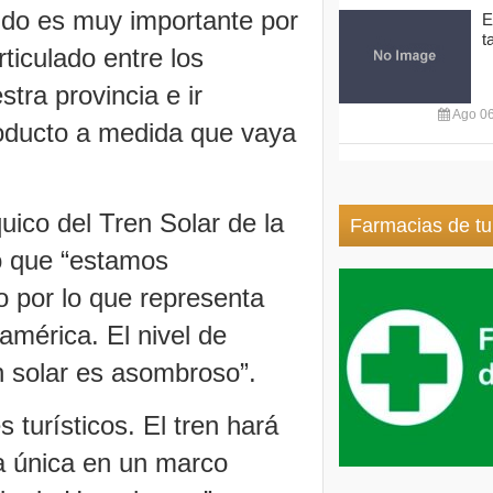
ndo es muy importante por
E
t
ticulado entre los
stra provincia e ir
Ago 06
roducto a medida que vaya
uico del Tren Solar de la
Farmacias de tu
ó que “estamos
o por lo que representa
oamérica. El nivel de
n solar es asombroso”.
turísticos. El tren hará
cia única en un marco