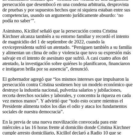
persecución que desembocó en una condena arbitraria, desprovista
de pruebas y por supuestos hechos que ni siquiera estaban entre sus
competencias, usando un argumento jurídicamente absurdo: ‘no
podía no saber’”.
Asimismo, Kicillof señaló que la persecución contra Cristina
Kirchner alcanza también a su entorno familiar y recordó el intento
de magnicidio del 1 de septiembre de 2022, cuando la
exvicepresidenta sufrió un atentado. “Persiguen también a su familia
y alimentan un clima de odio y violencia que tuvo su expresión más
salvaje en el intento de asesinato que sufrió. A casi cuatro años del
atentado, la investigación sobre quiénes lo planificaron, financiaron
e instigaron brilla por su ausencia”, denunció.
El gobernador agregó que “los mismos intereses que impulsaron la
persecución contra Cristina sostienen hoy un modelo económico que
destruye la industria nacional, pulveriza salarios y jubilaciones,
recorta derechos sociales y laborales, y concentra la riqueza en cada
vez menos manos”. Y advirtió que “todo esto ocurre mientras el
Presidente alimenta todos los días el odio y ataca los fundamentos
sociales de nuestra democracia”.
En la previa de una nueva movilización convocada para este
miércoles a las 16 horas frente al domicilio donde Cristina Kirchner
cumple arresto domiciliario, Kicillof declaró a Radio 10 que se