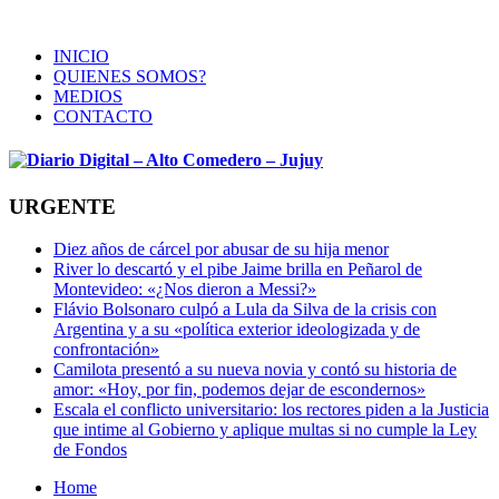
INICIO
QUIENES SOMOS?
MEDIOS
CONTACTO
URGENTE
Diez años de cárcel por abusar de su hija menor
River lo descartó y el pibe Jaime brilla en Peñarol de
Montevideo: «¿Nos dieron a Messi?»
Flávio Bolsonaro culpó a Lula da Silva de la crisis con
Argentina y a su «política exterior ideologizada y de
confrontación»
Camilota presentó a su nueva novia y contó su historia de
amor: «Hoy, por fin, podemos dejar de escondernos»
Escala el conflicto universitario: los rectores piden a la Justicia
que intime al Gobierno y aplique multas si no cumple la Ley
de Fondos
Home