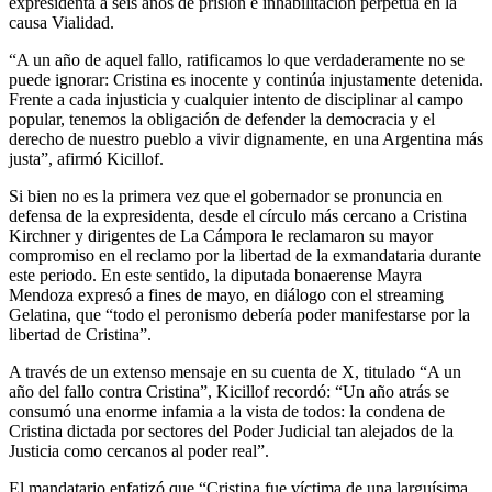
expresidenta a seis años de prisión e inhabilitación perpetua en la
causa Vialidad.
“A un año de aquel fallo, ratificamos lo que verdaderamente no se
puede ignorar: Cristina es inocente y continúa injustamente detenida.
Frente a cada injusticia y cualquier intento de disciplinar al campo
popular, tenemos la obligación de defender la democracia y el
derecho de nuestro pueblo a vivir dignamente, en una Argentina más
justa”, afirmó Kicillof.
Si bien no es la primera vez que el gobernador se pronuncia en
defensa de la expresidenta, desde el círculo más cercano a Cristina
Kirchner y dirigentes de La Cámpora le reclamaron su mayor
compromiso en el reclamo por la libertad de la exmandataria durante
este periodo. En este sentido, la diputada bonaerense Mayra
Mendoza expresó a fines de mayo, en diálogo con el streaming
Gelatina, que “todo el peronismo debería poder manifestarse por la
libertad de Cristina”.
A través de un extenso mensaje en su cuenta de X, titulado “A un
año del fallo contra Cristina”, Kicillof recordó: “Un año atrás se
consumó una enorme infamia a la vista de todos: la condena de
Cristina dictada por sectores del Poder Judicial tan alejados de la
Justicia como cercanos al poder real”.
El mandatario enfatizó que “Cristina fue víctima de una larguísima