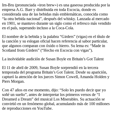
Irn-Bru (pronunciada «iron brew») es una gaseosa producida por la
empresa A.G. Barr y distribuida en toda Escocia, donde es
considerada una de las bebidas más emblemáticas, conocida como
“la otra bebida nacional”, después del whisky. Lanzada al mercado
en 1901, se mantuvo durante un siglo como el refresco más vendido
en el país, superando incluso a la Coca-Cola.
El nombre de la bebida y la palabra “Girders” (vigas) en el título de
la canción y su eslogan oficial hacen referencia al sabor particular,
que algunos comparan con óxido o hierro. Su lema es: “Made in
Scotland from Girders” (“Hecho en Escocia con vigas”).
La inolvidable audición de Susan Boyle en Britain’s Got Talent
El 11 de abril de 2009, Susan Boyle sorprendió en la tercera
temporada del programa Britain’s Got Talent. Desde su aparición,
capturó la atención de los jueces Simon Cowell, Amanda Holden y
Piers Morgan.
Con 47 años en ese momento, dijo: “Solo les puedo decir que yo
soñé un sueño”, antes de interpretar los primeros versos de “I
Dreamed a Dream” del musical Los Miserables. Su actuación se
convirtió en un fenómeno global, acumulando más de 100 millones
de reproducciones en YouTube.