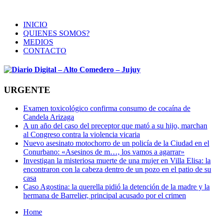
INICIO
QUIENES SOMOS?
MEDIOS
CONTACTO
URGENTE
Examen toxicológico confirma consumo de cocaína de
Candela Arizaga
A un año del caso del preceptor que mató a su hijo, marchan
al Congreso contra la violencia vicaria
Nuevo asesinato motochorro de un policía de la Ciudad en el
Conurbano: «Asesinos de m…, los vamos a agarrar»
Investigan la misteriosa muerte de una mujer en Villa Elisa: la
encontraron con la cabeza dentro de un pozo en el patio de su
casa
Caso Agostina: la querella pidió la detención de la madre y la
hermana de Barrelier, principal acusado por el crimen
Home