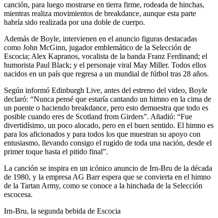
canción, para luego mostrarse en tierra firme, rodeada de hinchas,
mientras realiza movimientos de breakdance, aunque esta parte
habría sido realizada por una doble de cuerpo.
Además de Boyle, intervienen en el anuncio figuras destacadas
como John McGinn, jugador emblemático de la Selección de
Escocia; Alex Kapranos, vocalista de la banda Franz Ferdinand; el
humorista Paul Black; y el personaje viral May Miller. Todos ellos
nacidos en un país que regresa a un mundial de fútbol tras 28 años.
Según informó Edinburgh Live, antes del estreno del video, Boyle
declaró: “Nunca pensé que estaría cantando un himno en la cima de
un puente o haciendo breakdance, pero esto demuestra que todo es
posible cuando eres de Scotland from Girders”. Añadió: “Fue
divertidísimo, un poco alocado, pero en el buen sentido. El himno es
para los aficionados y para todos los que muestran su apoyo con
entusiasmo, llevando consigo el rugido de toda una nación, desde el
primer toque hasta el pitido final”.
La canción se inspira en un icónico anuncio de Irn-Bru de la década
de 1980, y la empresa AG Barr espera que se convierta en el himno
de la Tartan Army, como se conoce a la hinchada de la Selección
escocesa.
Irn-Bru, la segunda bebida de Escocia