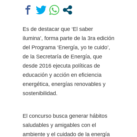
Fondos
Dolor en Chubut: murió el
intendente de Gaiman en medio
de una operación
Es de destacar que ‘El saber
Pedradas, corridas y detenidos
ilumina’, forma parte de la 3ra edición
frente al Congreso en la marcha
contra la Ley de Propiedad
del Programa ‘Energía, yo te cuido’,
Privada
de la Secretaría de Energía, que
desde 2016 ejecuta políticas de
educación y acción en eficiencia
energética, energías renovables y
sostenibilidad.
El concurso busca generar hábitos
saludables y amigables con el
ambiente y el cuidado de la energía