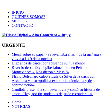
INICIO
QUIENES SOMOS?
MEDIOS
CONTACTO
URGENTE
Messi, sobre su papá: «Se levantaba a las 4 de la mañana y
volvía a las 9 de la noche»
Diez años de cárcel por abusar de su hija menor
River lo descartó y el pibe Jaime brilla en Peñarol de
Montevideo: «¿Nos dieron a Messi?»
Flávio Bolsonaro culpó a Lula da Silva de la crisis con
Argentina y a su «política exterior ideologizada y de
confrontación»
Camilota presentó a su nueva novia y contó su historia de
amor: «Hoy, por fin, podemos dejar de escondernos»
Home
NOTICIAS