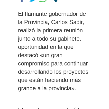
cortinas, hago ejercicio, escucho
música y voy al estudio a ver si
tengo nuevas ideas»
El flamante gobernador de
Fernández Sagasti presentó un
la Provincia, Carlos Sadir,
proyecto para que las senadoras
embarazadas puedan sesionar y
realizó la primera reunión
votar de forma remota
junto a todo su gabinete,
Respuesta del massismo al
oportunidad en la que
Gobierno por la Ley de Tierras:
«Dejaron que Bullrich se estrelle»
destacó «un gran
compromiso para continuar
desarrollando los proyectos
que están haciendo más
grande a la provincia».