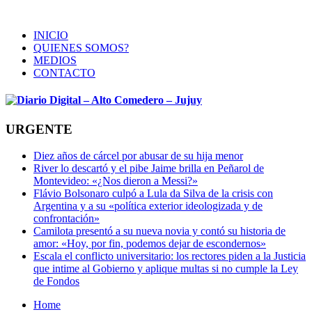
INICIO
QUIENES SOMOS?
MEDIOS
CONTACTO
URGENTE
Diez años de cárcel por abusar de su hija menor
River lo descartó y el pibe Jaime brilla en Peñarol de
Montevideo: «¿Nos dieron a Messi?»
Flávio Bolsonaro culpó a Lula da Silva de la crisis con
Argentina y a su «política exterior ideologizada y de
confrontación»
Camilota presentó a su nueva novia y contó su historia de
amor: «Hoy, por fin, podemos dejar de escondernos»
Escala el conflicto universitario: los rectores piden a la Justicia
que intime al Gobierno y aplique multas si no cumple la Ley
de Fondos
Home