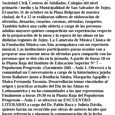
Sociedad Civil, Centros de Jubilados, Colegios del nivel
primario / medio y la Municipalidad de San Salvador de Jujuy.
El martes 31 de octubre en la Plaza Belgrano de nuestra
ciudad, de 9 a 12 se realizaran talleres de elaboración de
ofrendas, denarios, rosarios, coronas, ofrendas, rosquetes.
También habrá una radio abierta a cargo de las personas
adultas mayores quienes compartirán sus experiencias respecto
de la preparación de la mesa y la espera de las almas en las
distintas regiones de Jujuy. La Camerata de Música Clásica de
la Fundación Música con Alas acompañara con un repertorio
musical. Las instituciones participantes paraa ocasión van a
preparar una enorme mesa de ofrendas para compartir con las
personas que se den cita en la jornada. A partir de horas 18 en
la Planta Baja del Instituto de Educación Superior N° 7 –
Populorum Progressio -(Sarmiento 268) – Aula 1. Ofrecerá a la
comunidad un Conversatorio a cargo de la historiadora jujeña
Irene Ballatore junto a Bonifacia Simba, Margarita Agapillo y
Maira Fernanda Toconás. Desarrollarán temas vinculados al
origen y prácticas actuales del Día de las Almas en
Latinoamérica y en las comunidades a las que representan.
Finalmente a horas 19:30 en la Planta Baja del Populorum
Progressio – Aula 1- se ofrecerá un ENCUENTRO
LITERARIO a cargo del Dr. Pablo Baca y Julieta Dávila,
quienes harán un recorrido por obras de autores locales que
hacen referencia y plasman la conmemoración de la fecha