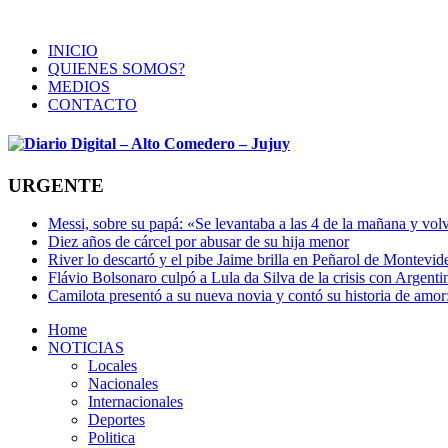
INICIO
QUIENES SOMOS?
MEDIOS
CONTACTO
URGENTE
Messi, sobre su papá: «Se levantaba a las 4 de la mañana y volv
Diez años de cárcel por abusar de su hija menor
River lo descartó y el pibe Jaime brilla en Peñarol de Montevi
Flávio Bolsonaro culpó a Lula da Silva de la crisis con Argentin
Camilota presentó a su nueva novia y contó su historia de amo
Home
NOTICIAS
Locales
Nacionales
Internacionales
Deportes
Politica