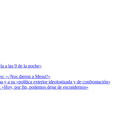
ía a las 9 de la noche»
deo: «¿Nos dieron a Messi?»
a y a su «política exterior ideologizada y de confrontación»
r: «Hoy, por fin, podemos dejar de escondernos»