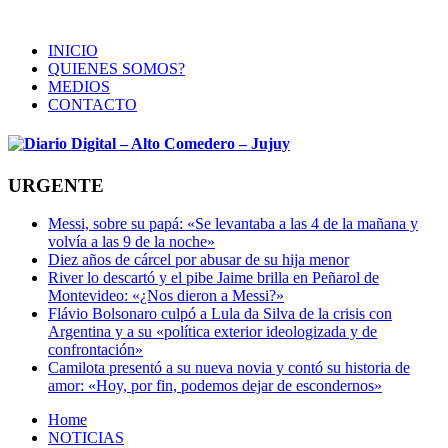
INICIO
QUIENES SOMOS?
MEDIOS
CONTACTO
URGENTE
Messi, sobre su papá: «Se levantaba a las 4 de la mañana y
volvía a las 9 de la noche»
Diez años de cárcel por abusar de su hija menor
River lo descartó y el pibe Jaime brilla en Peñarol de
Montevideo: «¿Nos dieron a Messi?»
Flávio Bolsonaro culpó a Lula da Silva de la crisis con
Argentina y a su «política exterior ideologizada y de
confrontación»
Camilota presentó a su nueva novia y contó su historia de
amor: «Hoy, por fin, podemos dejar de escondernos»
Home
NOTICIAS