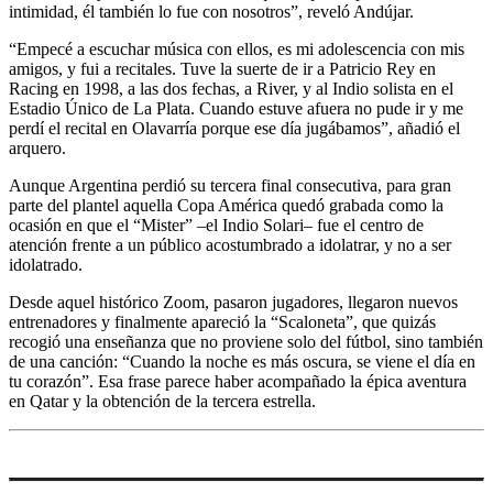
intimidad, él también lo fue con nosotros”, reveló Andújar.
“Empecé a escuchar música con ellos, es mi adolescencia con mis
amigos, y fui a recitales. Tuve la suerte de ir a Patricio Rey en
Racing en 1998, a las dos fechas, a River, y al Indio solista en el
Estadio Único de La Plata. Cuando estuve afuera no pude ir y me
perdí el recital en Olavarría porque ese día jugábamos”, añadió el
arquero.
Aunque Argentina perdió su tercera final consecutiva, para gran
parte del plantel aquella Copa América quedó grabada como la
ocasión en que el “Mister” –el Indio Solari– fue el centro de
atención frente a un público acostumbrado a idolatrar, y no a ser
idolatrado.
Desde aquel histórico Zoom, pasaron jugadores, llegaron nuevos
entrenadores y finalmente apareció la “Scaloneta”, que quizás
recogió una enseñanza que no proviene solo del fútbol, sino también
de una canción: “Cuando la noche es más oscura, se viene el día en
tu corazón”. Esa frase parece haber acompañado la épica aventura
en Qatar y la obtención de la tercera estrella.