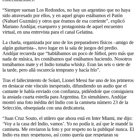
“Siempre suenan Los Redondos, no hay un argentino que no haya
sido atravesado por ellos, y en aquel grupo estábamos el Patón
(Nahuel Guzmán) y otros que éramos de esa corriente”, explicó
Mariano Andújar, exarquero y protagonista de aquel encuentro
virtual, en una entrevista para el canal Gelatina.
La charla, organizada por uno de los preparadores físicos –amigo de
algún guitarrista–, tuvo lugar en la sala de juegos del predio.
Andújar recuerda que “hablábamos un poco de fútbol, pero más que
nada de música, les contábamos qué estábamos haciendo. Nosotros
tomábamos mate y el Indio tomaba whisky. Eran las seis o siete de
la tarde, pero allá oscurecía temprano y hacía frío”.
Tras el fallecimiento de Solari, Lionel Messi fue uno de los primeros
en destacar este vínculo inesperado, difundiendo un audio que el
cantante le había enviado con confianza, pidiéndole que consiguiera
la ansiada cuarta estrella para Argentina. En simultáneo, Andújar
mostró una foto inédita del Indio con la camiseta número 23 de la
Selección, obsequiada con una dedicatoria.
“Juan Cruz Souto, el utilero que ahora está en Inter Miami, me dijo:
‘Voy a la casa del Indio, vamos’. Yo no podía ir, así que le mandé la
camiseta. Me enviaron la foto y por respeto no la publiqué nunca. El
Indio era muy respetuoso, así como quería que respetaran su