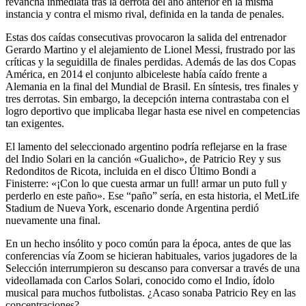
revancha inmediata tras la derrota del año anterior en la misma
instancia y contra el mismo rival, definida en la tanda de penales.
Estas dos caídas consecutivas provocaron la salida del entrenador
Gerardo Martino y el alejamiento de Lionel Messi, frustrado por las
críticas y la seguidilla de finales perdidas. Además de las dos Copas
América, en 2014 el conjunto albiceleste había caído frente a
Alemania en la final del Mundial de Brasil. En síntesis, tres finales y
tres derrotas. Sin embargo, la decepción interna contrastaba con el
logro deportivo que implicaba llegar hasta ese nivel en competencias
tan exigentes.
El lamento del seleccionado argentino podría reflejarse en la frase
del Indio Solari en la canción «Gualicho», de Patricio Rey y sus
Redonditos de Ricota, incluida en el disco Último Bondi a
Finisterre: «¡Con lo que cuesta armar un full! armar un puto full y
perderlo en este paño». Ese “paño” sería, en esta historia, el MetLife
Stadium de Nueva York, escenario donde Argentina perdió
nuevamente una final.
En un hecho insólito y poco común para la época, antes de que las
conferencias vía Zoom se hicieran habituales, varios jugadores de la
Selección interrumpieron su descanso para conversar a través de una
videollamada con Carlos Solari, conocido como el Indio, ídolo
musical para muchos futbolistas. ¿Acaso sonaba Patricio Rey en las
concentraciones?