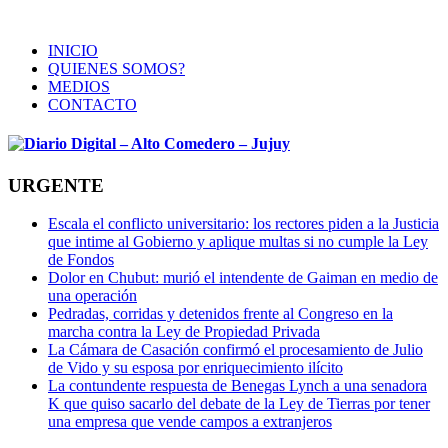
INICIO
QUIENES SOMOS?
MEDIOS
CONTACTO
URGENTE
Escala el conflicto universitario: los rectores piden a la Justicia
que intime al Gobierno y aplique multas si no cumple la Ley
de Fondos
Dolor en Chubut: murió el intendente de Gaiman en medio de
una operación
Pedradas, corridas y detenidos frente al Congreso en la
marcha contra la Ley de Propiedad Privada
La Cámara de Casación confirmó el procesamiento de Julio
de Vido y su esposa por enriquecimiento ilícito
La contundente respuesta de Benegas Lynch a una senadora
K que quiso sacarlo del debate de la Ley de Tierras por tener
una empresa que vende campos a extranjeros