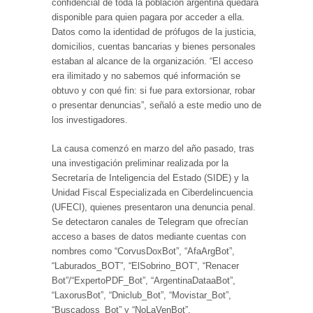
confidencial de toda la población argentina quedara
disponible para quien pagara por acceder a ella.
Datos como la identidad de prófugos de la justicia,
domicilios, cuentas bancarias y bienes personales
estaban al alcance de la organización. “El acceso
era ilimitado y no sabemos qué información se
obtuvo y con qué fin: si fue para extorsionar, robar
o presentar denuncias”, señaló a este medio uno de
los investigadores.
La causa comenzó en marzo del año pasado, tras
una investigación preliminar realizada por la
Secretaría de Inteligencia del Estado (SIDE) y la
Unidad Fiscal Especializada en Ciberdelincuencia
(UFECI), quienes presentaron una denuncia penal.
Se detectaron canales de Telegram que ofrecían
acceso a bases de datos mediante cuentas con
nombres como “CorvusDoxBot”, “AfaArgBot”,
“Laburados_BOT”, “ElSobrino_BOT”, “Renacer
Bot”/“ExpertoPDF_Bot”, “ArgentinaDataaBot”,
“LaxorusBot”, “Dniclub_Bot”, “Movistar_Bot”,
“Buscadoss_Bot” y “NoLaVenBot”.