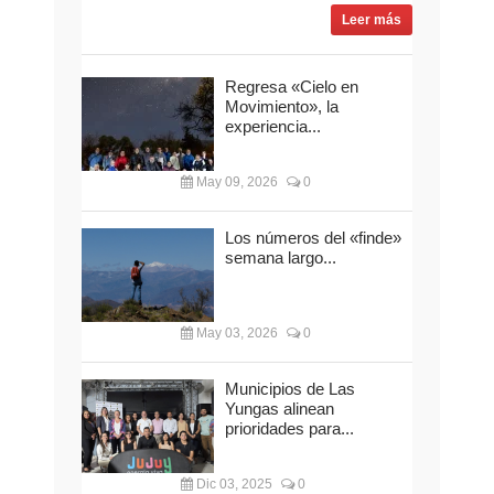
Leer más
Regresa «Cielo en
Movimiento», la
experiencia...
May 09, 2026
0
Los números del «finde»
semana largo...
May 03, 2026
0
Municipios de Las
Yungas alinean
prioridades para...
Dic 03, 2025
0