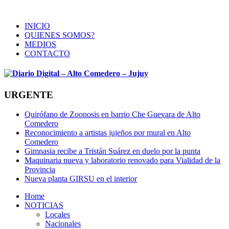
INICIO
QUIENES SOMOS?
MEDIOS
CONTACTO
URGENTE
Quirófano de Zoonosis en barrio Che Guevara de Alto
Comedero
Reconocimiento a artistas jujeños por mural en Alto
Comedero
Gimnasia recibe a Tristán Suárez en duelo por la punta
Maquinaria nueva y laboratorio renovado para Vialidad de la
Provincia
Nueva planta GIRSU en el interior
Home
NOTICIAS
Locales
Nacionales