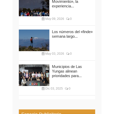
Movimiento», la
experiencia...
May 09, 2026
0
Los números del «finde»
semana largo...
May 03, 2026
0
Municipios de Las
Yungas alinean
prioridades para...
Dic 03, 2025
0