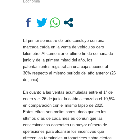
Economia
escondernos»
Escala el conflicto universitario:
los rectores piden a la Justicia
que intime al Gobierno y aplique
multas si no cumple la Ley de
Fondos
El primer semestre del año concluye con una
marcada caída en la venta de vehículos cero
kilómetro. Al comenzar el último fin de semana de
junio y de la primera mitad del año, los
patentamientos registraban una baja superior al
30% respecto al mismo período del año anterior (26
de junio).
En cuanto a las ventas acumuladas entre el 1° de
enero y el 26 de junio, la caída alcanzaba el 10,5%
en comparación con el mismo lapso de 2025.
Estas cifras son preliminares, dado que en los
últimos días de cada mes es común que las
concesionarias concreten un mayor número de
operaciones para alcanzar los incentivos que
ofrecen las terminales automotrices sobre ciertos