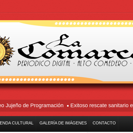
Jujeño de Programación
Exitoso rescate sanitario en h
ENDA CULTURAL
GALERÍA DE IMÁGENES
CONTACTO