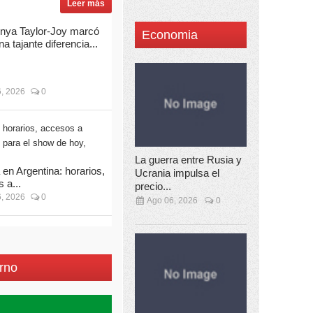
Leer más
nya Taylor-Joy marcó
Economia
na tajante diferencia...
, 2026
0
La guerra entre Rusia y
 en Argentina: horarios,
Ucrania impulsa el
 a...
precio...
, 2026
0
Ago 06, 2026
0
rno