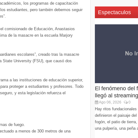
 académicos, los programas de capacitación
a los estudiantes, pero también debemos seguir
Espectaculos
es”.
r el comisionado de Educación, Anastasios
tima de la masacre en la escuela Marjory
ardianes escolares”, creado tras la masacre
da State University (FSU), que causó dos
ama a las instituciones de educación superior,
ara proteger a estudiantes y profesores. Todo
El fenómeno del f
eguro, y esta legislación refuerza el
llegó al streaming
Ago 06, 2026
0
Hay ritos fundacionales 
definieron el paisaje del
fogón, el patio de tierr
rmas de fuego.
una pulpería, una peña 
efectuado a menos de 300 metros de una