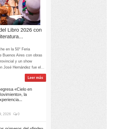
 del Libro 2026 con
teratura...
he en la 50° Feria
 de Buenos Aires con obras
Provincial y un show
lón José Hernández fue el...
Leer más
egresa «Cielo en
ovimiento», la
xperiencia...
, 2026
0
os números del «finde»