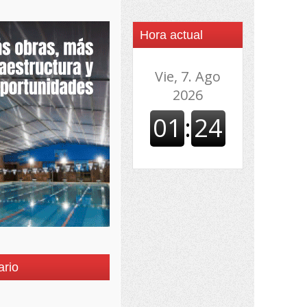
Hora actual
ario