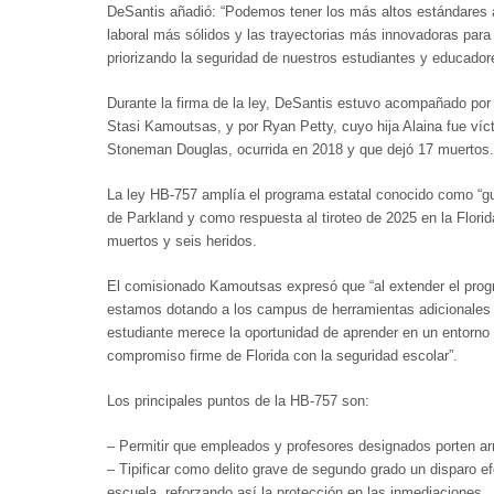
DeSantis añadió: “Podemos tener los más altos estándares
laboral más sólidos y las trayectorias más innovadoras par
priorizando la seguridad de nuestros estudiantes y educador
Durante la firma de la ley, DeSantis estuvo acompañado po
Stasi Kamoutsas, y por Ryan Petty, cuyo hija Alaina fue víc
Stoneman Douglas, ocurrida en 2018 y que dejó 17 muertos.
La ley HB-757 amplía el programa estatal conocido como “gu
de Parkland y como respuesta al tiroteo de 2025 en la Flori
muertos y seis heridos.
El comisionado Kamoutsas expresó que “al extender el progr
estamos dotando a los campus de herramientas adicionales p
estudiante merece la oportunidad de aprender en un entorno s
compromiso firme de Florida con la seguridad escolar”.
Los principales puntos de la HB-757 son:
– Permitir que empleados y profesores designados porten a
– Tipificar como delito grave de segundo grado un disparo 
escuela, reforzando así la protección en las inmediaciones.