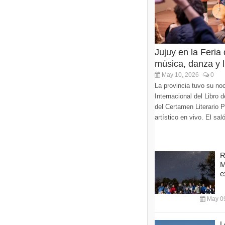
Jujuy en la Feria
música, danza y li
May 10, 2026
0
La provincia tuvo su noc
Internacional del Libro
del Certamen Literario 
artístico en vivo. El sa
R
M
e
May 09
L