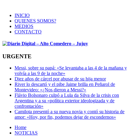
INICIO
QUIENES SOMOS?
MEDIOS
CONTACTO
URGENTE
Messi, sobre su papá: «Se levantaba a las 4 de la mañana y
volvía a las 9 de la noche»
Diez años de cárcel por abusar de su hija menor
River lo descartó y el pibe Jaime brilla en Peñarol de
Montevideo: «¿Nos dieron a Messi?»
Flávio Bolsonaro culpó a Lula da Silva de la crisis con
Argentina y a su «política exterior ideologizada y de
confrontación»
Camilota presentó a su nueva novia y contó su historia de
amor: «Hoy, por fin, podemos dejar de escondernos»
Home
NOTICIAS