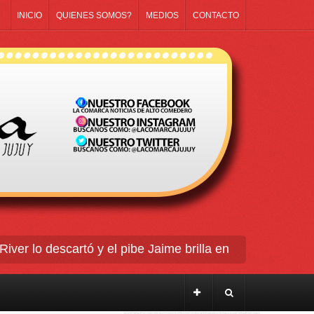
INICIO
QUIENES SOMOS?
MEDIOS
CONTACTO
r lo descartó y el pibe Jaime brilla en Peñarol de Mont