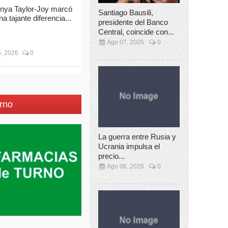
nya Taylor-Joy marcó
Santiago Bausili,
na tajante diferencia...
presidente del Banco
Central, coincide con...
Ago 07, 2026
0
, 2026
0
rno
La guerra entre Rusia y
Ucrania impulsa el
precio...
Ago 06, 2026
0