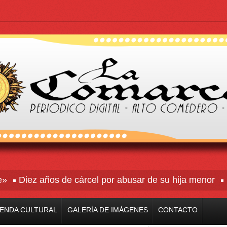
Diez años de cárcel por abusar de su hija menor
Rive
ENDA CULTURAL
GALERÍA DE IMÁGENES
CONTACTO