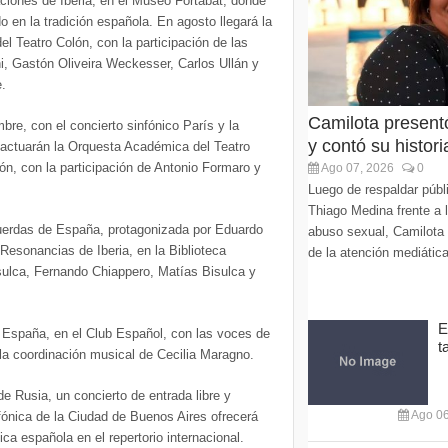
ciones de Iberia, en el Museo Fortabat, donde
do en la tradición española. En agosto llegará la
el Teatro Colón, con la participación de las
i, Gastón Oliveira Weckesser, Carlos Ullán y
.
Camilota present
re, con el concierto sinfónico París y la
y contó su histori
í actuarán la Orquesta Académica del Teatro
lón, con la participación de Antonio Formaro y
Ago 07, 2026
0
Luego de respaldar púb
Thiago Medina frente a 
 Cuerdas de España, protagonizada por Eduardo
abuso sexual, Camilota v
esonancias de Iberia, en la Biblioteca
de la atención mediática
sulca, Fernando Chiappero, Matías Bisulca y
E
e España, en el Club Español, con las voces de
t
la coordinación musical de Cecilia Maragno.
e Rusia, un concierto de entrada libre y
Ago 06
fónica de la Ciudad de Buenos Aires ofrecerá
a española en el repertorio internacional.