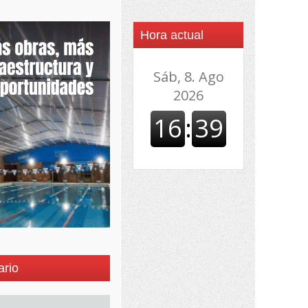
Hora actual
ario