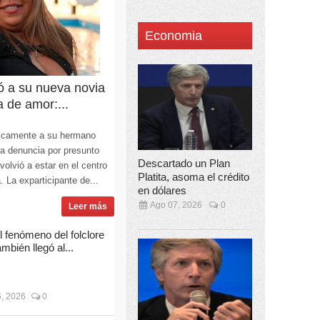
Economia
ó a su nueva novia
a de amor:...
licamente a su hermano
la denuncia por presunto
Descartado un Plan
olvió a estar en el centro
Platita, asoma el crédito
. La exparticipante de...
en dólares
Ago 07, 2026
0
Leer más
l fenómeno del folclore
ambién llegó al...
, 2026
0