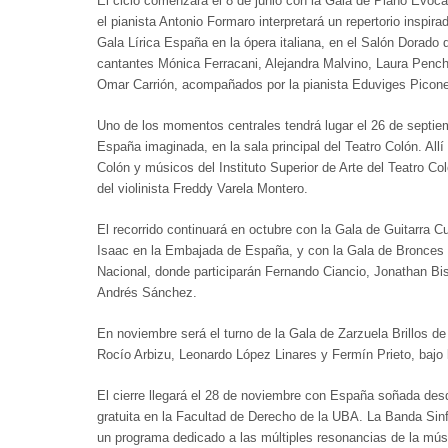
El ciclo comenzará el 8 de junio con la Gala de Piano Evoca
el pianista Antonio Formaro interpretará un repertorio inspira
Gala Lírica España en la ópera italiana, en el Salón Dorado d
cantantes Mónica Ferracani, Alejandra Malvino, Laura Pench
Omar Carrión, acompañados por la pianista Eduviges Picone
Uno de los momentos centrales tendrá lugar el 26 de septiemb
España imaginada, en la sala principal del Teatro Colón. All
Colón y músicos del Instituto Superior de Arte del Teatro Co
del violinista Freddy Varela Montero.
El recorrido continuará en octubre con la Gala de Guitarra
Isaac en la Embajada de España, y con la Gala de Bronces R
Nacional, donde participarán Fernando Ciancio, Jonathan Bi
Andrés Sánchez.
En noviembre será el turno de la Gala de Zarzuela Brillos d
Rocío Arbizu, Leonardo López Linares y Fermín Prieto, bajo 
El cierre llegará el 28 de noviembre con España soñada desd
gratuita en la Facultad de Derecho de la UBA. La Banda Sin
un programa dedicado a las múltiples resonancias de la músic