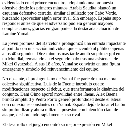
evidenciado en el primer encuentro, adoptando una propuesta
ofensiva desde los primeros minutos. Arabia Saudita planteó un
esquema defensivo cerrado, similar al utilizado por Cabo Verde,
buscando aprovechar algún error rival. Sin embargo, España supo
responder antes de que el adversario pudiera generar mayores
complicaciones, gracias en gran parte a la destacada actuación de
Lamine Yamal.
La joven promesa del Barcelona protagonizó una entrada impactante
al partido con una acción individual que encendió al público apenas
a los 40 segundos. Diez minutos más tarde anotó su primer gol en
un Mundial, rematando en el segundo palo tras una asistencia de
Mikel Oyarzabal. A sus 18 años, Yamal se convirtió en una figura
emergente y símbolo del rejuvenecimiento del equipo.
No obstante, el protagonismo de Yamal fue parte de una mejora
colectiva significativa. Luis de la Fuente introdujo cuatro
modificaciones respecto al debut, que transformaron la dinámica del
conjunto. Dani Olmo aportó movilidad entre líneas, Álex Baena
brindó amplitud y Pedro Porro generó profundidad desde el lateral
con conexiones constantes con Yamal. España dejó de tocar el balón
sin profundizar y ahora utilizó la posesión con intención clara de
ataque, desbordando rápidamente a su rival.
El desarrollo del juego encontró su mejor expresión en Mikel