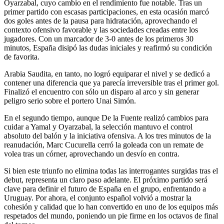
Oyarzabal, cuyo cambio en el rendimiento fue notable. Tras un
primer partido con escasas participaciones, en esta ocasión marcó
dos goles antes de la pausa para hidratación, aprovechando el
contexto ofensivo favorable y las sociedades creadas entre los
jugadores. Con un marcador de 3-0 antes de los primeros 30
minutos, España disipó las dudas iniciales y reafirmó su condición
de favorita.
Arabia Saudita, en tanto, no logró equiparar el nivel y se dedicó a
contener una diferencia que ya parecía irreversible tras el primer gol.
Finalizó el encuentro con sólo un disparo al arco y sin generar
peligro serio sobre el portero Unai Simón.
En el segundo tiempo, aunque De la Fuente realizó cambios para
cuidar a Yamal y Oyarzabal, la selección mantuvo el control
absoluto del balón y la iniciativa ofensiva. A los tres minutos de la
reanudación, Marc Cucurella cerró la goleada con un remate de
volea tras un córner, aprovechando un desvío en contra.
Si bien este triunfo no elimina todas las interrogantes surgidas tras el
debut, representa un claro paso adelante. El próximo partido será
clave para definir el futuro de España en el grupo, enfrentando a
Uruguay. Por ahora, el conjunto español volvió a mostrar la
cohesión y calidad que lo han convertido en uno de los equipos más
respetados del mundo, poniendo un pie firme en los octavos de final