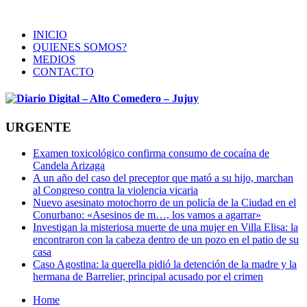
INICIO
QUIENES SOMOS?
MEDIOS
CONTACTO
URGENTE
Examen toxicológico confirma consumo de cocaína de
Candela Arizaga
A un año del caso del preceptor que mató a su hijo, marchan
al Congreso contra la violencia vicaria
Nuevo asesinato motochorro de un policía de la Ciudad en el
Conurbano: «Asesinos de m…, los vamos a agarrar»
Investigan la misteriosa muerte de una mujer en Villa Elisa: la
encontraron con la cabeza dentro de un pozo en el patio de su
casa
Caso Agostina: la querella pidió la detención de la madre y la
hermana de Barrelier, principal acusado por el crimen
Home