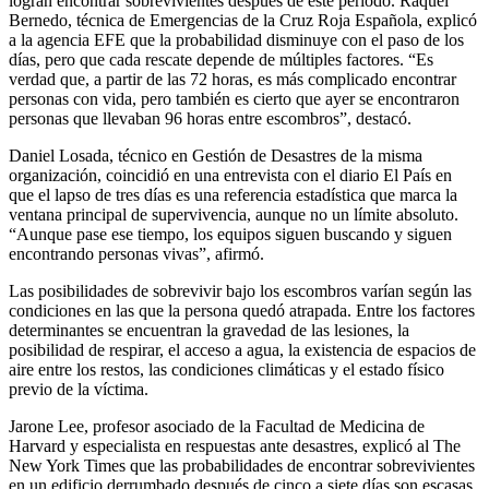
logran encontrar sobrevivientes después de este período. Raquel
Bernedo, técnica de Emergencias de la Cruz Roja Española, explicó
a la agencia EFE que la probabilidad disminuye con el paso de los
días, pero que cada rescate depende de múltiples factores. “Es
verdad que, a partir de las 72 horas, es más complicado encontrar
personas con vida, pero también es cierto que ayer se encontraron
personas que llevaban 96 horas entre escombros”, destacó.
Daniel Losada, técnico en Gestión de Desastres de la misma
organización, coincidió en una entrevista con el diario El País en
que el lapso de tres días es una referencia estadística que marca la
ventana principal de supervivencia, aunque no un límite absoluto.
“Aunque pase ese tiempo, los equipos siguen buscando y siguen
encontrando personas vivas”, afirmó.
Las posibilidades de sobrevivir bajo los escombros varían según las
condiciones en las que la persona quedó atrapada. Entre los factores
determinantes se encuentran la gravedad de las lesiones, la
posibilidad de respirar, el acceso a agua, la existencia de espacios de
aire entre los restos, las condiciones climáticas y el estado físico
previo de la víctima.
Jarone Lee, profesor asociado de la Facultad de Medicina de
Harvard y especialista en respuestas ante desastres, explicó al The
New York Times que las probabilidades de encontrar sobrevivientes
en un edificio derrumbado después de cinco a siete días son escasas,