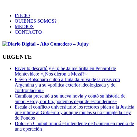
INICIO
QUIENES SOMOS?
MEDIOS
CONTACTO
URGENTE
River lo descartó y el pibe Jaime brilla en Peñarol de
Montevideo: «¿Nos dieron a Messi?»
Flávio Bolsonaro culpó a Lula da Silva de la crisis con
Argentina y a su «política exterior ideologizada y de
confrontación»
Camilota presentó a su nueva novia y contó su historia de
amor: «Hoy, por fin, podemos dejar de escondernos»
Escala el conflicto universitario: los rectores piden a la Justicia
que intime al Gobierno y aplique multas si no cumple la Ley
de Fondos
Dolor en Chubut: murió el intendente de Gaiman en medio de
una operación