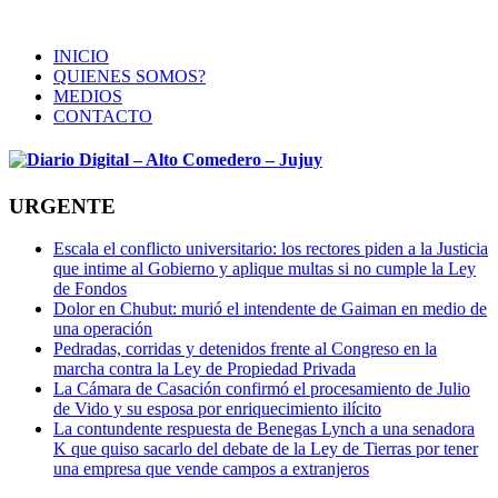
INICIO
QUIENES SOMOS?
MEDIOS
CONTACTO
URGENTE
Escala el conflicto universitario: los rectores piden a la Justicia
que intime al Gobierno y aplique multas si no cumple la Ley
de Fondos
Dolor en Chubut: murió el intendente de Gaiman en medio de
una operación
Pedradas, corridas y detenidos frente al Congreso en la
marcha contra la Ley de Propiedad Privada
La Cámara de Casación confirmó el procesamiento de Julio
de Vido y su esposa por enriquecimiento ilícito
La contundente respuesta de Benegas Lynch a una senadora
K que quiso sacarlo del debate de la Ley de Tierras por tener
una empresa que vende campos a extranjeros