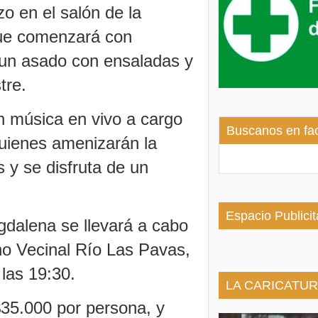
zo en el salón de la
ue comenzará con
 un asado con ensaladas y
tre.
 música en vivo a cargo
Buscanos en fa
quienes amenizarán la
s y se disfruta de un
Espacio Publicit
dalena se llevará a cabo
no Vecinal Río Las Pavas,
las 19:30.
LA CARICATUR
$35.000 por persona, y