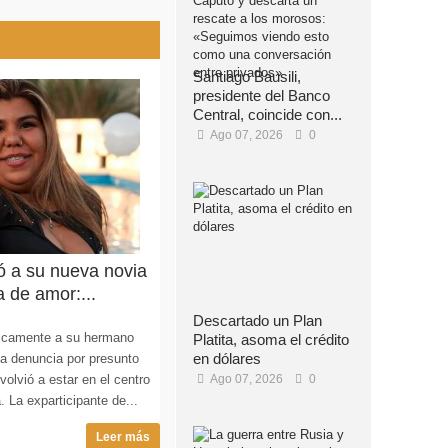
Santiago Bausili,
presidente del Banco
Central, coincide con...
Ago 07, 2026
0
ó a su nueva novia
a de amor:...
Descartado un Plan
licamente a su hermano
Platita, asoma el crédito
en dólares
la denuncia por presunto
Ago 07, 2026
0
olvió a estar en el centro
. La exparticipante de...
Leer más