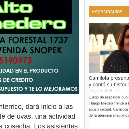
Espectaculos
Camilota present
y contó su histori
Ago 07, 2026
0
Luego de respaldar púb
Thiago Medina frente a 
errico, dará inicio a las
abuso sexual, Camilota v
rte de uvas, una actividad
de la atención mediática
la cosecha. Los asistentes