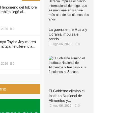
l fenómeno del folclore
ambién llegó al...
La guerra entre Rusia y
, 2026
0
Ucrania impulsa el
precio...
nya Taylor-Joy marcó
Ago 06, 2026
0
na tajante diferencia...
, 2026
0
rno
El Gobierno eliminó el
Instituto Nacional de
Alimentos y...
Ago 06, 2026
0