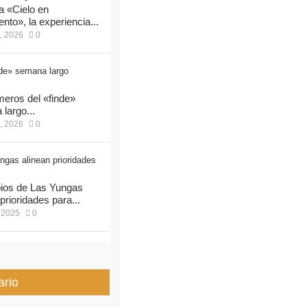
 «Cielo en
nto», la experiencia...
, 2026
0
eros del «finde»
largo...
, 2026
0
ios de Las Yungas
prioridades para...
 2025
0
ario