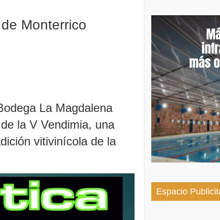
va novia y contó su historia de amor: «Hoy, por fin, p
de Monterrico
 Bodega La Magdalena
r de la V Vendimia, una
ición vitivinícola de la
Espacio Publicit