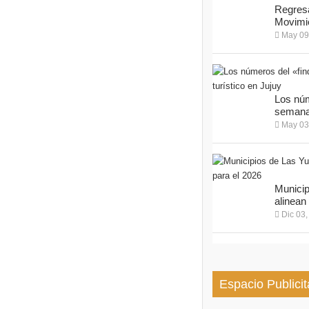
Regresa
Movimie
May 09
Los núm
semana 
May 03
Municip
alinean 
Dic 03,
Espacio Publicit