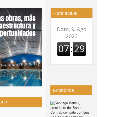
odemos dejar de escondernos»
Hora actual
Economia
ario