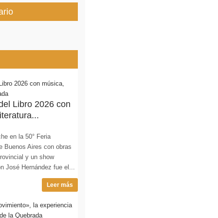
ario
 del Libro 2026 con
teratura...
he en la 50° Feria
 de Buenos Aires con obras
Provincial y un show
lón José Hernández fue el...
Leer más