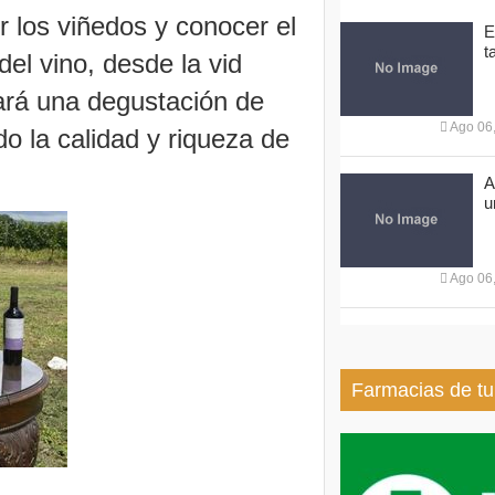
r los viñedos y conocer el
E
t
el vino, desde la vid
ará una degustación de
Ago 06
o la calidad y riqueza de
A
u
Ago 06
Farmacias de tu