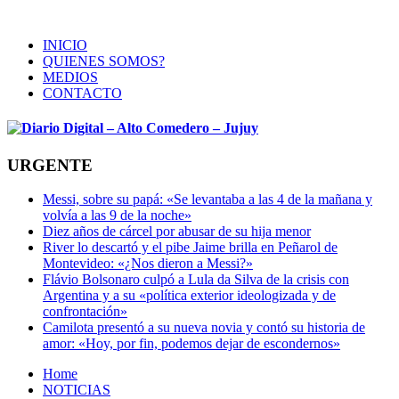
INICIO
QUIENES SOMOS?
MEDIOS
CONTACTO
URGENTE
Messi, sobre su papá: «Se levantaba a las 4 de la mañana y
volvía a las 9 de la noche»
Diez años de cárcel por abusar de su hija menor
River lo descartó y el pibe Jaime brilla en Peñarol de
Montevideo: «¿Nos dieron a Messi?»
Flávio Bolsonaro culpó a Lula da Silva de la crisis con
Argentina y a su «política exterior ideologizada y de
confrontación»
Camilota presentó a su nueva novia y contó su historia de
amor: «Hoy, por fin, podemos dejar de escondernos»
Home
NOTICIAS