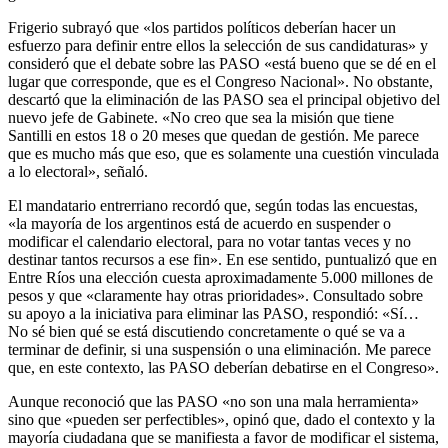
Frigerio subrayó que «los partidos políticos deberían hacer un
esfuerzo para definir entre ellos la selección de sus candidaturas» y
consideró que el debate sobre las PASO «está bueno que se dé en el
lugar que corresponde, que es el Congreso Nacional». No obstante,
descartó que la eliminación de las PASO sea el principal objetivo del
nuevo jefe de Gabinete. «No creo que sea la misión que tiene
Santilli en estos 18 o 20 meses que quedan de gestión. Me parece
que es mucho más que eso, que es solamente una cuestión vinculada
a lo electoral», señaló.
El mandatario entrerriano recordó que, según todas las encuestas,
«la mayoría de los argentinos está de acuerdo en suspender o
modificar el calendario electoral, para no votar tantas veces y no
destinar tantos recursos a ese fin». En ese sentido, puntualizó que en
Entre Ríos una elección cuesta aproximadamente 5.000 millones de
pesos y que «claramente hay otras prioridades». Consultado sobre
su apoyo a la iniciativa para eliminar las PASO, respondió: «Sí…
No sé bien qué se está discutiendo concretamente o qué se va a
terminar de definir, si una suspensión o una eliminación. Me parece
que, en este contexto, las PASO deberían debatirse en el Congreso».
Aunque reconoció que las PASO «no son una mala herramienta»
sino que «pueden ser perfectibles», opinó que, dado el contexto y la
mayoría ciudadana que se manifiesta a favor de modificar el sistema,