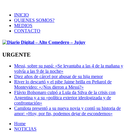
INICIO
QUIENES SOMOS?
MEDIOS
CONTACTO
URGENTE
Messi, sobre su papá: «Se levantaba a las 4 de la mañana y
volvía a las 9 de la noche»
Diez años de cárcel por abusar de su hija menor
River lo descartó y el pibe Jaime brilla en Peñarol de
Montevideo: «¿Nos dieron a Messi?»
Flávio Bolsonaro culpó a Lula da Silva de la crisis con
Argentina y a su «política exterior ideologizada y de
confrontación»
Camilota presentó a su nueva novia y contó su historia de
amor: «Hoy, por fin, podemos dejar de escondernos»
Home
NOTICIAS