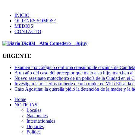
INICIO
QUIENES SOMOS?
MEDIOS
CONTACTO
URGENTE
Examen toxicológico confirma consumo de cocaína de Candela
A un año del caso del preceptor que mató a su hijo, marchan al 
Nuevo asesinato motochorro de un policía de la Ciudad en el
Investigan la misteriosa muerte de una mujer en Villa Elisa: la 
Caso Agostina: la querella pidió la detención de la madre y la h
Home
NOTICIAS
Locales
Nacionales
Internacionales
Deportes
Politica