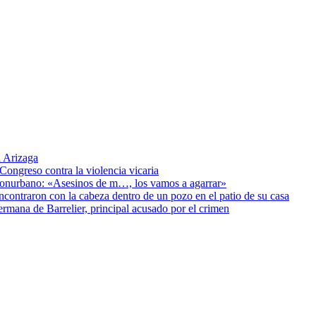
 Arizaga
Congreso contra la violencia vicaria
 Conurbano: «Asesinos de m…, los vamos a agarrar»
encontraron con la cabeza dentro de un pozo en el patio de su casa
ermana de Barrelier, principal acusado por el crimen