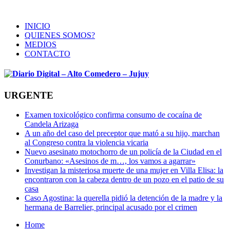
INICIO
QUIENES SOMOS?
MEDIOS
CONTACTO
URGENTE
Examen toxicológico confirma consumo de cocaína de
Candela Arizaga
A un año del caso del preceptor que mató a su hijo, marchan
al Congreso contra la violencia vicaria
Nuevo asesinato motochorro de un policía de la Ciudad en el
Conurbano: «Asesinos de m…, los vamos a agarrar»
Investigan la misteriosa muerte de una mujer en Villa Elisa: la
encontraron con la cabeza dentro de un pozo en el patio de su
casa
Caso Agostina: la querella pidió la detención de la madre y la
hermana de Barrelier, principal acusado por el crimen
Home