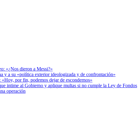
deo: «¿Nos dieron a Messi?»
a y a su «política exterior ideologizada y de confrontación»
r: «Hoy, por fin, podemos dejar de escondernos»
cia que intime al Gobierno y aplique multas si no cumple la Ley de Fondos
una operación