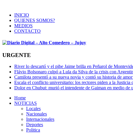
INICIO
QUIENES SOMOS?
MEDIOS
CONTACTO
URGENTE
River lo descartó y el pibe Jaime brilla en Peñarol de Montevi
Flávio Bolsonaro culpó a Lula da Silva de la crisis con Argentin
Camilota presentó a su nueva novia y contó su historia de amo
Escala el conflicto universitario: los rectores piden a la Justi
Dolor en Chubut: murió el intendente de Gaiman en medio de 
Home
NOTICIAS
Locales
Nacionales
Internacionales
Deportes
Politica