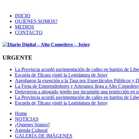
INICIO
QUIENES SOMOS?
MEDIOS
CONTACTO
URGENTE
La Provincia acordó pavimentación de calles en barrios de Libe
Escuela de Tilcara visitó la Legislatura de Jujuy
Aprobaron la exención a la Tasa por Espectáculos Públicos y Div
La Feria de Emprendedores y Artesanos llega a Alto Comedero
Detuvieron a abogado jujeño por incumplir una restricción en u
La Provincia acordó pavimentación de calles en barrios de Libe
Escuela de Tilcara visitó la Legislatura de Jujuy
Home
NOTICIAS
¿Quienes Somos?
Agenda Cultural
GALERÍA DE IMÁGENES