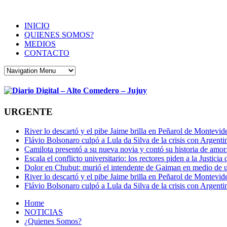
INICIO
QUIENES SOMOS?
MEDIOS
CONTACTO
URGENTE
River lo descartó y el pibe Jaime brilla en Peñarol de Montevi
Flávio Bolsonaro culpó a Lula da Silva de la crisis con Argentin
Camilota presentó a su nueva novia y contó su historia de amo
Escala el conflicto universitario: los rectores piden a la Justi
Dolor en Chubut: murió el intendente de Gaiman en medio de 
River lo descartó y el pibe Jaime brilla en Peñarol de Montevi
Flávio Bolsonaro culpó a Lula da Silva de la crisis con Argentin
Home
NOTICIAS
¿Quienes Somos?