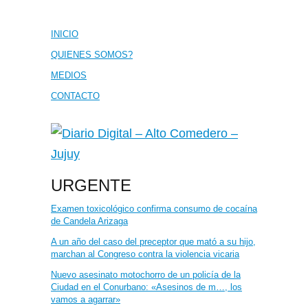
INICIO
QUIENES SOMOS?
MEDIOS
CONTACTO
URGENTE
Examen toxicológico confirma consumo de cocaína
de Candela Arizaga
A un año del caso del preceptor que mató a su hijo,
marchan al Congreso contra la violencia vicaria
Nuevo asesinato motochorro de un policía de la
Ciudad en el Conurbano: «Asesinos de m…, los
vamos a agarrar»