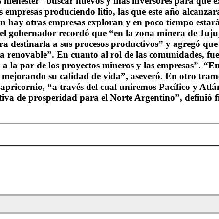
s menester “buscar nuevos y más inversores para que 
os empresas produciendo litio, las que este año alcanz
n hay otras empresas exploran y en poco tiempo estará
, el gobernador recordó que “en la zona minera de Juju
ara destinarla a sus procesos productivos” y agregó q
renovable”. En cuanto al rol de las comunidades, fue c
r a la par de los proyectos mineros y las empresas”. “
mejorando su calidad de vida”, aseveró. En otro tramo
Capricornio, “a través del cual uniremos Pacífico y Atl
tiva de prosperidad para el Norte Argentino”, definió f