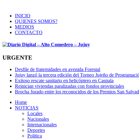
INICIO
QUIENES SOMOS?
MEDIOS
CONTACTO
URGENTE
Desfile de fraternidades en avenida Forestal
Jujuy lanzó la tercera edición del Torneo Jujeño de Programaci
Exitoso rescate sanitario en helicóptero en Caspala
Reinician viviendas paralizadas con fondos provinciales
Brocha Jurado entre los reconocidos de los Premios San Salvad
Home
NOTICIAS
Locales
Nacionales
Internacionales
Deportes
Politica