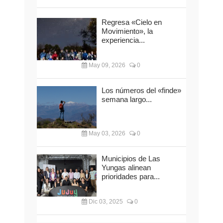
Regresa «Cielo en
Movimiento», la
experiencia...
May 09, 2026
0
Los números del «finde»
semana largo...
May 03, 2026
0
Municipios de Las
Yungas alinean
prioridades para...
Dic 03, 2025
0