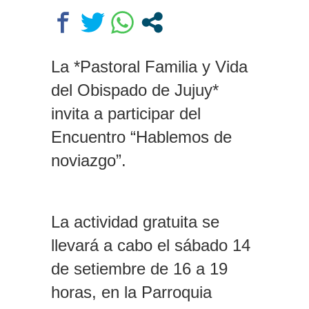
de una mujer en Villa Elisa: la
encontraron con la cabeza dentro
de un pozo en el patio de su casa
Caso Agostina: la querella pidió
La *Pastoral Familia y Vida
la detención de la madre y la
del Obispado de Jujuy*
hermana de Barrelier, principal
acusado por el crimen
invita a participar del
Encuentro “Hablemos de
noviazgo”.
La actividad gratuita se
llevará a cabo el sábado 14
de setiembre de 16 a 19
horas, en la Parroquia