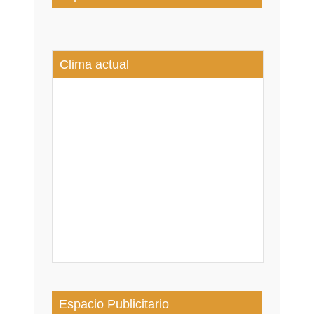
Clima actual
Espacio Publicitario
CONOCE A LOS DESTACADOS 2025 DEL