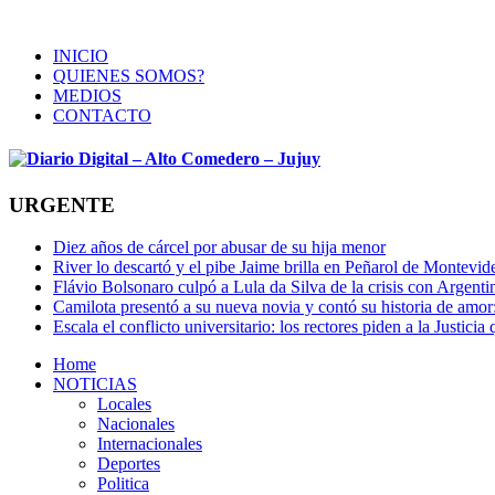
INICIO
QUIENES SOMOS?
MEDIOS
CONTACTO
URGENTE
Diez años de cárcel por abusar de su hija menor
River lo descartó y el pibe Jaime brilla en Peñarol de Montevi
Flávio Bolsonaro culpó a Lula da Silva de la crisis con Argentin
Camilota presentó a su nueva novia y contó su historia de amo
Escala el conflicto universitario: los rectores piden a la Justi
Home
NOTICIAS
Locales
Nacionales
Internacionales
Deportes
Politica