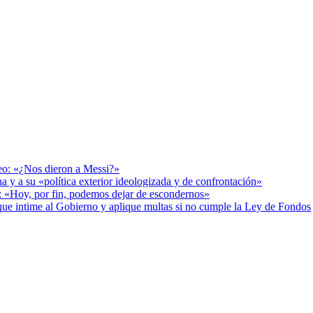
deo: «¿Nos dieron a Messi?»
a y a su «política exterior ideologizada y de confrontación»
r: «Hoy, por fin, podemos dejar de escondernos»
cia que intime al Gobierno y aplique multas si no cumple la Ley de Fondos