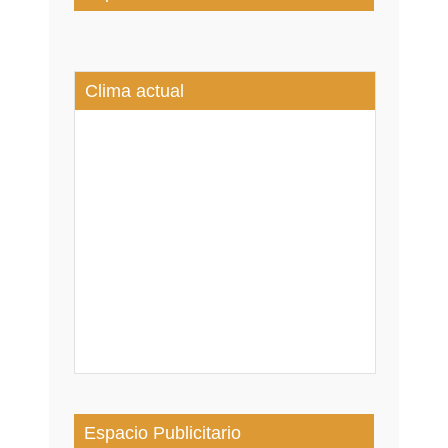
Clima actual
Espacio Publicitario
CONOCE A LOS DESTACADOS 2025 DEL