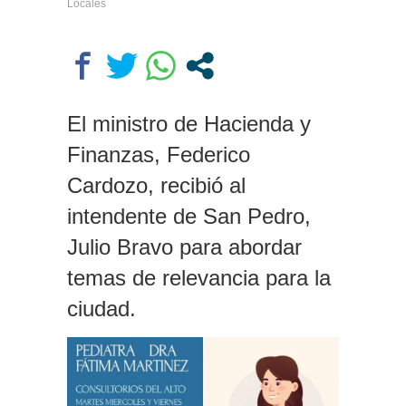
Locales
escondernos»
Escala el conflicto universitario:
los rectores piden a la Justicia
que intime al Gobierno y aplique
multas si no cumple la Ley de
Fondos
El ministro de Hacienda y
Finanzas, Federico
Cardozo, recibió al
intendente de San Pedro,
Julio Bravo para abordar
temas de relevancia para la
ciudad.