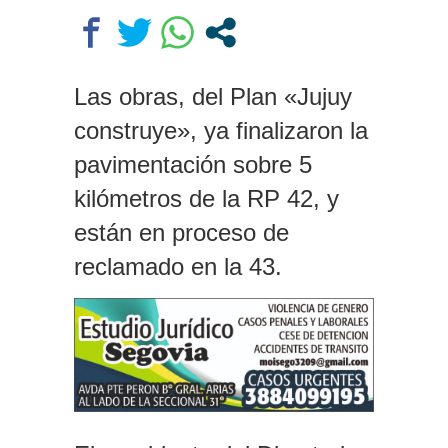
La Cámara de Casación confirmó
el procesamiento de Julio de Vido
y su esposa por enriquecimiento
ilícito
Las obras, del Plan «Jujuy
La contundente respuesta de
construye», ya finalizaron la
Benegas Lynch a una senadora K
que quiso sacarlo del debate de
pavimentación sobre 5
la Ley de Tierras por tener una
empresa que vende campos a
kilómetros de la RP 42, y
extranjeros
están en proceso de
reclamado en la 43.