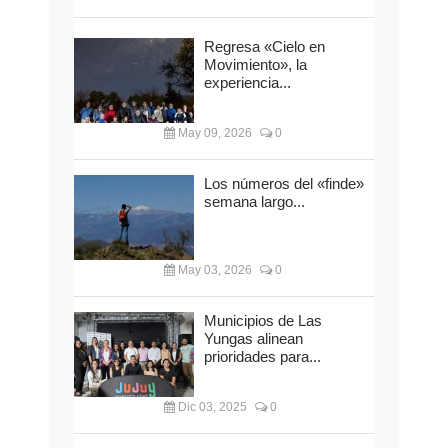
Regresa «Cielo en
Movimiento», la
experiencia...
May 09, 2026
0
Los números del «finde»
semana largo...
May 03, 2026
0
Municipios de Las
Yungas alinean
prioridades para...
Dic 03, 2025
0