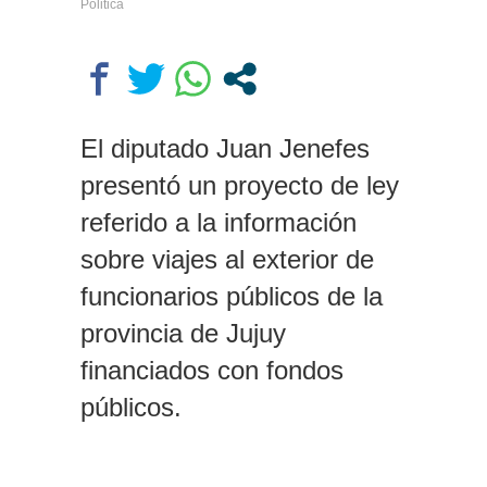
Politica
escondernos»
Escala el conflicto universitario:
los rectores piden a la Justicia
que intime al Gobierno y aplique
multas si no cumple la Ley de
Fondos
El diputado Juan Jenefes
presentó un proyecto de ley
referido a la información
sobre viajes al exterior de
funcionarios públicos de la
provincia de Jujuy
financiados con fondos
públicos.