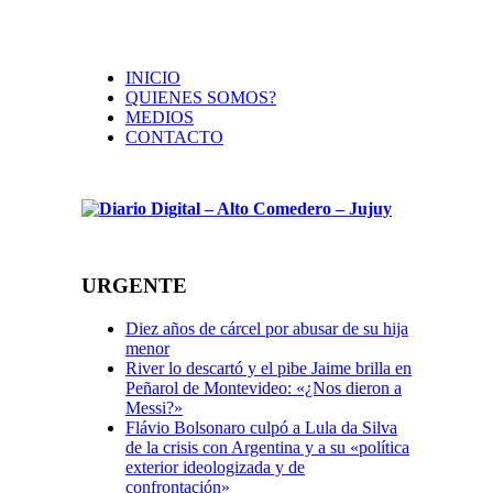
INICIO
QUIENES SOMOS?
MEDIOS
CONTACTO
URGENTE
Diez años de cárcel por abusar de su hija
menor
River lo descartó y el pibe Jaime brilla en
Peñarol de Montevideo: «¿Nos dieron a
Messi?»
Flávio Bolsonaro culpó a Lula da Silva
de la crisis con Argentina y a su «política
exterior ideologizada y de
confrontación»