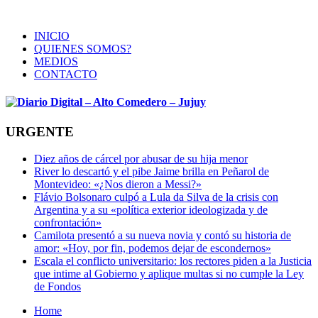
INICIO
QUIENES SOMOS?
MEDIOS
CONTACTO
URGENTE
Diez años de cárcel por abusar de su hija menor
River lo descartó y el pibe Jaime brilla en Peñarol de
Montevideo: «¿Nos dieron a Messi?»
Flávio Bolsonaro culpó a Lula da Silva de la crisis con
Argentina y a su «política exterior ideologizada y de
confrontación»
Camilota presentó a su nueva novia y contó su historia de
amor: «Hoy, por fin, podemos dejar de escondernos»
Escala el conflicto universitario: los rectores piden a la Justicia
que intime al Gobierno y aplique multas si no cumple la Ley
de Fondos
Home