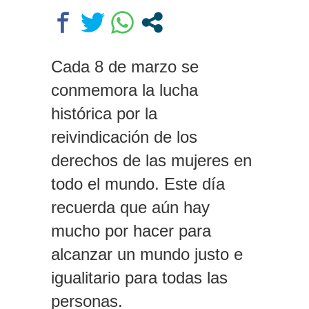
cortinas, hago ejercicio, escucho
música y voy al estudio a ver si
tengo nuevas ideas»
Fernández Sagasti presentó un
Cada 8 de marzo se
proyecto para que las senadoras
embarazadas puedan sesionar y
conmemora la lucha
votar de forma remota
histórica por la
Respuesta del massismo al
Gobierno por la Ley de Tierras:
reivindicación de los
«Dejaron que Bullrich se estrelle»
derechos de las mujeres en
todo el mundo. Este día
recuerda que aún hay
mucho por hacer para
alcanzar un mundo justo e
igualitario para todas las
personas.