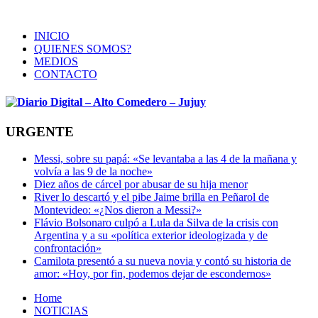
INICIO
QUIENES SOMOS?
MEDIOS
CONTACTO
URGENTE
Messi, sobre su papá: «Se levantaba a las 4 de la mañana y
volvía a las 9 de la noche»
Diez años de cárcel por abusar de su hija menor
River lo descartó y el pibe Jaime brilla en Peñarol de
Montevideo: «¿Nos dieron a Messi?»
Flávio Bolsonaro culpó a Lula da Silva de la crisis con
Argentina y a su «política exterior ideologizada y de
confrontación»
Camilota presentó a su nueva novia y contó su historia de
amor: «Hoy, por fin, podemos dejar de escondernos»
Home
NOTICIAS