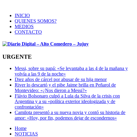
INICIO
QUIENES SOMOS?
MEDIOS
CONTACTO
URGENTE
Messi, sobre su papá: «Se levantaba a las 4 de la mañana y
volvía a las 9 de la noche»
Diez años de cárcel por abusar de su hija menor
River lo descartó y el pibe Jaime brilla en Peñarol de
Montevideo: «¿Nos dieron a Messi?»
Flávio Bolsonaro culpó a Lula da Silva de la crisis con
Argentina y a su «política exterior ideologizada y de
confrontación»
Camilota presentó a su nueva novia y contó su historia de
amor: «Hoy, por fin, podemos dejar de escondernos»
Home
NOTICIAS