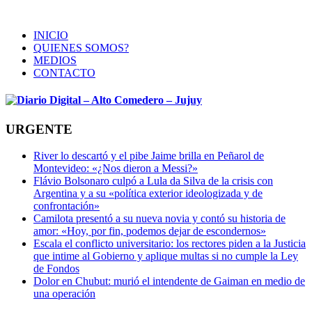
INICIO
QUIENES SOMOS?
MEDIOS
CONTACTO
URGENTE
River lo descartó y el pibe Jaime brilla en Peñarol de
Montevideo: «¿Nos dieron a Messi?»
Flávio Bolsonaro culpó a Lula da Silva de la crisis con
Argentina y a su «política exterior ideologizada y de
confrontación»
Camilota presentó a su nueva novia y contó su historia de
amor: «Hoy, por fin, podemos dejar de escondernos»
Escala el conflicto universitario: los rectores piden a la Justicia
que intime al Gobierno y aplique multas si no cumple la Ley
de Fondos
Dolor en Chubut: murió el intendente de Gaiman en medio de
una operación