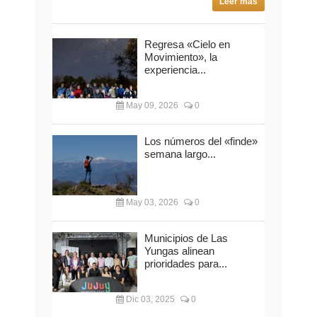
Leer más
Regresa «Cielo en
Movimiento», la
experiencia...
May 09, 2026
0
Los números del «finde»
semana largo...
May 03, 2026
0
Municipios de Las
Yungas alinean
prioridades para...
Dic 03, 2025
0