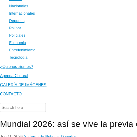
Nacionales
Internacionales
Deportes
Politica
Policiales
Economia
Entretenimiento
Tecnologia
¿Quienes Somos?
Agenda Cultural
GALERÍA DE IMÁGENES
CONTACTO
Search
for:
Mundial 2026: así se vive la previa
Jun 11, 2026
Sistema de Noticias
Deportes