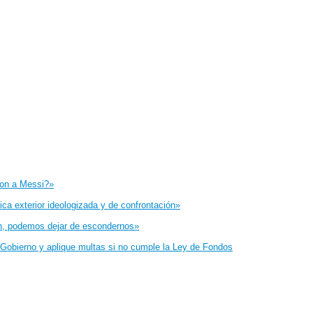
eron a Messi?»
tica exterior ideologizada y de confrontación»
fin, podemos dejar de escondernos»
 al Gobierno y aplique multas si no cumple la Ley de Fondos