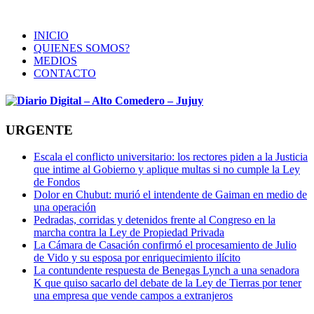
INICIO
QUIENES SOMOS?
MEDIOS
CONTACTO
URGENTE
Escala el conflicto universitario: los rectores piden a la Justicia
que intime al Gobierno y aplique multas si no cumple la Ley
de Fondos
Dolor en Chubut: murió el intendente de Gaiman en medio de
una operación
Pedradas, corridas y detenidos frente al Congreso en la
marcha contra la Ley de Propiedad Privada
La Cámara de Casación confirmó el procesamiento de Julio
de Vido y su esposa por enriquecimiento ilícito
La contundente respuesta de Benegas Lynch a una senadora
K que quiso sacarlo del debate de la Ley de Tierras por tener
una empresa que vende campos a extranjeros