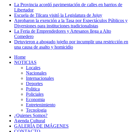
La Provincia acordó pavimentación de calles en barrios de
Libertador
Escuela de Tilcara visitó la Legislatura de Jujuy
Aprobaron la exención a la Tasa por Espectáculos Públicos y
Diversiones para instituciones tradicionalistas
La Feria de Emprendedores y Artesanos llega a Alto
Comedero
Detuvieron a abogado jujeño por incumplir una restricción en
una causa de asalto y homicidio
Home
NOTICIAS
Locales
Nacionales
Internacionales
Deportes
Politica
Policiales
Economia
Entretenimiento
Tecnologia
¿Quienes Somos?
Agenda Cultural
GALERÍA DE IMÁGENES
CONTACTO