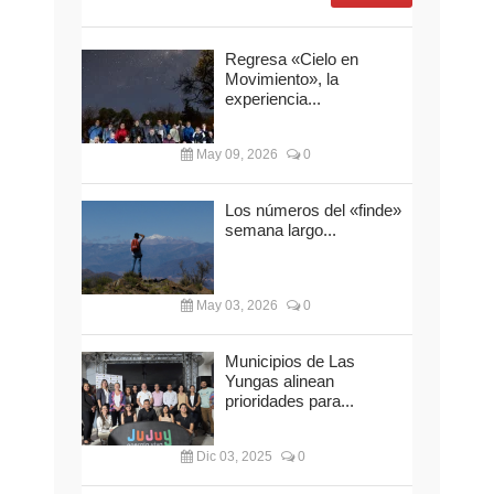
Regresa «Cielo en
Movimiento», la
experiencia...
May 09, 2026
0
Los números del «finde»
semana largo...
May 03, 2026
0
Municipios de Las
Yungas alinean
prioridades para...
Dic 03, 2025
0