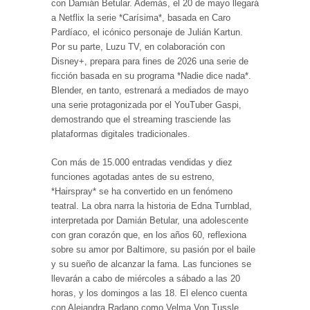
con Damián Betular. Además, el 20 de mayo llegará
a Netflix la serie *Carísima*, basada en Caro
Pardíaco, el icónico personaje de Julián Kartun.
Por su parte, Luzu TV, en colaboración con
Disney+, prepara para fines de 2026 una serie de
ficción basada en su programa *Nadie dice nada*.
Blender, en tanto, estrenará a mediados de mayo
una serie protagonizada por el YouTuber Gaspi,
demostrando que el streaming trasciende las
plataformas digitales tradicionales.
Con más de 15.000 entradas vendidas y diez
funciones agotadas antes de su estreno,
*Hairspray* se ha convertido en un fenómeno
teatral. La obra narra la historia de Edna Turnblad,
interpretada por Damián Betular, una adolescente
con gran corazón que, en los años 60, reflexiona
sobre su amor por Baltimore, su pasión por el baile
y su sueño de alcanzar la fama. Las funciones se
llevarán a cabo de miércoles a sábado a las 20
horas, y los domingos a las 18. El elenco cuenta
con Alejandra Radano como Velma Von Tussle,