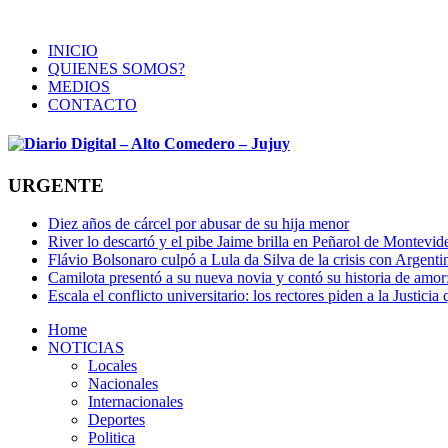
INICIO
QUIENES SOMOS?
MEDIOS
CONTACTO
URGENTE
Diez años de cárcel por abusar de su hija menor
River lo descartó y el pibe Jaime brilla en Peñarol de Montevi
Flávio Bolsonaro culpó a Lula da Silva de la crisis con Argentin
Camilota presentó a su nueva novia y contó su historia de amo
Escala el conflicto universitario: los rectores piden a la Justi
Home
NOTICIAS
Locales
Nacionales
Internacionales
Deportes
Politica