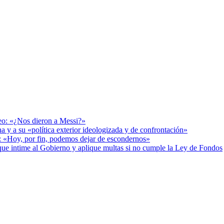
deo: «¿Nos dieron a Messi?»
a y a su «política exterior ideologizada y de confrontación»
r: «Hoy, por fin, podemos dejar de escondernos»
cia que intime al Gobierno y aplique multas si no cumple la Ley de Fondos